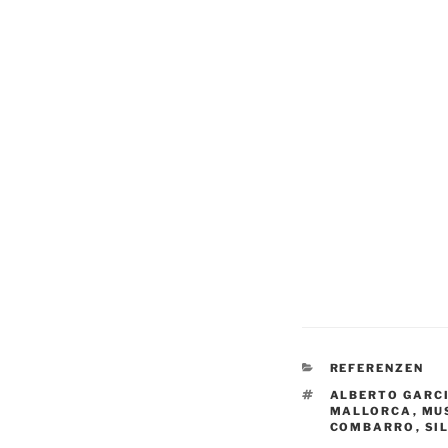
KATEGORIEN
REFERENZEN
SCHLAGWÖRTE
ALBERTO GARC
MALLORCA
,
MU
COMBARRO
,
SI