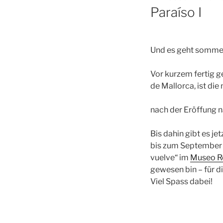
AM
Paraíso I
Und es geht sommer
Vor kurzem fertig g
de Mallorca, ist die
Viel zeige
nach der Eröffung n
Bis dahin gibt es je
bis zum September 
vuelve“ im
Museo Re
gewesen bin – für d
Viel Spass dabei!