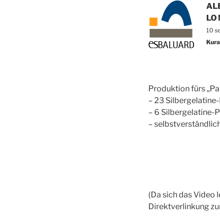
AL
LO
10 s
Kura
Produktion fürs „Pa
– 23 Silbergelatine
– 6 Silbergelatine-
– selbstverständlic
(Da sich das Video l
Direktverlinkung zur