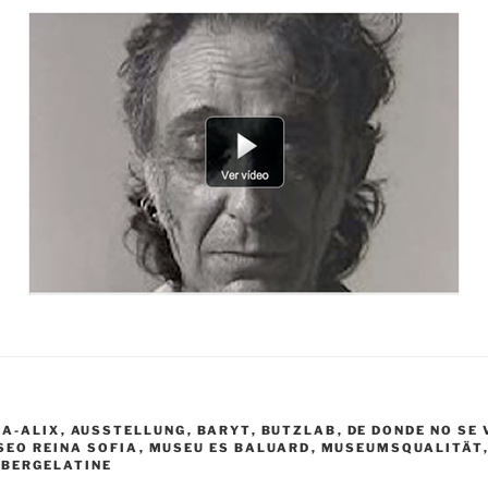
R
IA-ALIX
,
AUSSTELLUNG
,
BARYT
,
BUTZLAB
,
DE DONDE NO SE 
SEO REINA SOFIA
,
MUSEU ES BALUARD
,
MUSEUMSQUALITÄT
LBERGELATINE