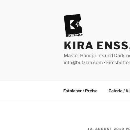
Zum
Inhalt
springen
KIRA ENS
Master Handprints und Darkroom 
info@butzlab.com • Eimsbütt
Fotolabor / Preise
Galerie / 
VERÖFFENTLICHT
12. AUGUST 2010
V