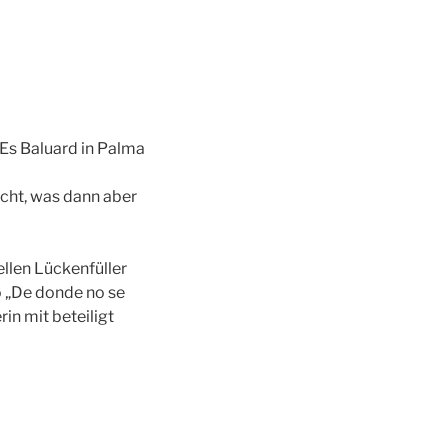
 Es Baluard in Palma
 dann aber
ellen Lückenfüller
o „De donde no se
in mit beteiligt