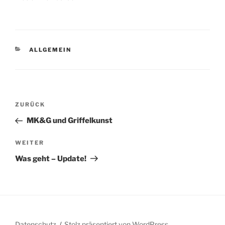
KATEGORIEN
ALLGEMEIN
Beitragsnavigation
Vorheriger
ZURÜCK
Beitrag
MK&G und Griffelkunst
Nächster
WEITER
Beitrag
Was geht – Update!
Datenschutz
Stolz präsentiert von WordPress