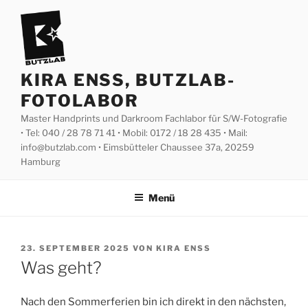
Zum
Inhalt
springen
KIRA ENSS, BUTZLAB-
FOTOLABOR
Master Handprints und Darkroom Fachlabor für S/W-Fotografie
• Tel: 040 / 28 78 71 41 • Mobil: 0172 / 18 28 435 • Mail:
info@butzlab.com • Eimsbütteler Chaussee 37a, 20259
Hamburg
Menü
VERÖFFENTLICHT
23. SEPTEMBER 2025
VON
KIRA ENSS
AM
Was geht?
Nach den Sommerferien bin ich direkt in den nächsten,