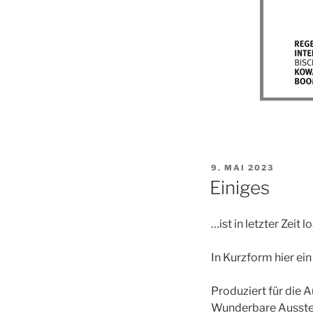
VERÖFFENTLICHT
9. MAI 2023
AM
Einiges
…ist in letzter Zei
In Kurzform hier ein
Produziert für die A
Wunderbare Ausstell