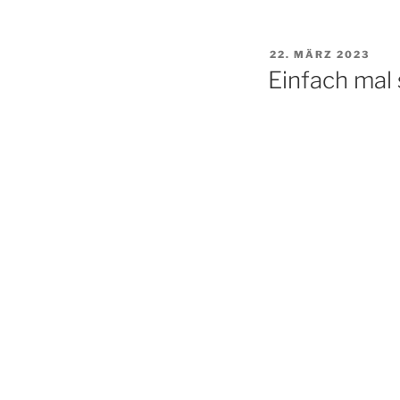
VERÖFFENTLICHT
22. MÄRZ 2023
AM
Einfach mal