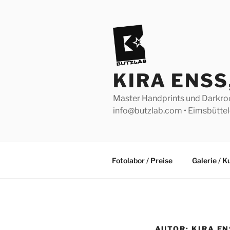
Zum
Inhalt
springen
KIRA ENS
Master Handprints und Darkroom 
info@butzlab.com • Eimsbütt
Fotolabor / Preise
Galerie / 
AUTOR:
KIRA E