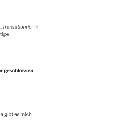
„
Transatlantic
“ in
tige
bor geschlossen
.
da gibt es mich