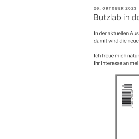
VERÖFFENTLICHT
26. OKTOBER 2023
AM
Butzlab in 
In der aktuellen Au
damit wird die neue
Ich freue mich natü
Ihr Interesse an mei