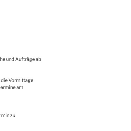
ehe und Aufträge ab
h die Vormittage
etermine am
ermin zu