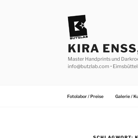
Zum
Inhalt
springen
KIRA ENS
Master Handprints und Darkroom 
info@butzlab.com • Eimsbütt
Fotolabor / Preise
Galerie / 
SCHLAGWORT: