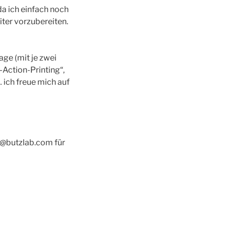
a ich einfach noch
iter vorzubereiten.
age (mit je zwei
-Action-Printing“,
 ich freue mich auf
o@butzlab.com für