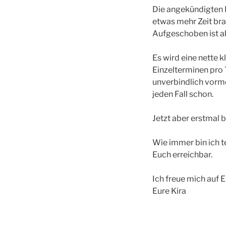
Die angekündigten 
etwas mehr Zeit bra
Aufgeschoben ist ab
Es wird eine nette 
Einzelterminen pro T
unverbindlich vorme
jeden Fall schon.
Jetzt aber erstmal 
Wie immer bin ich 
Euch erreichbar.
Ich freue mich auf 
Eure Kira