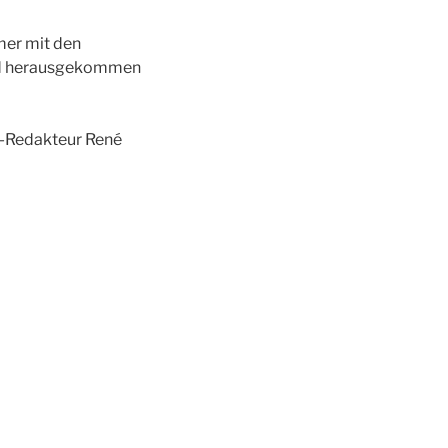
mer mit den
und herausgekommen
o-Redakteur René