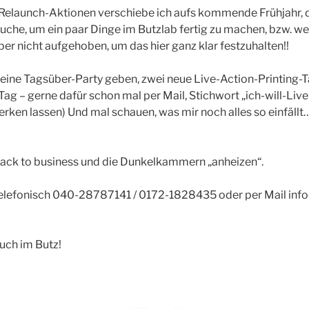
Relaunch-Aktionen verschiebe ich aufs kommende Frühjahr, d
uche, um ein paar Dinge im Butzlab fertig zu machen, bzw. we
er nicht aufgehoben, um das hier ganz klar festzuhalten!!
kleine Tagsüber-Party geben, zwei neue Live-Action-Printing-T
ag – gerne dafür schon mal per Mail, Stichwort „ich-will-Live
rken lassen) Und mal schauen, was mir noch alles so einfällt…
back to business und die Dunkelkammern „anheizen“.
telefonisch 040-28787141 / 0172-1828435 oder per Mail inf
Euch im Butz!