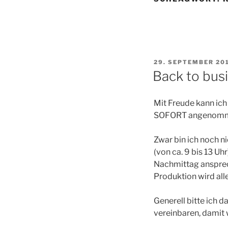
VERÖFFENTLICHT
29. SEPTEMBER 20
AM
Back to bus
Mit Freude kann ich
SOFORT angenomm
Zwar bin ich noch n
(von ca. 9 bis 13 U
Nachmittag anspre
Produktion wird all
Generell bitte ich 
vereinbaren, damit 