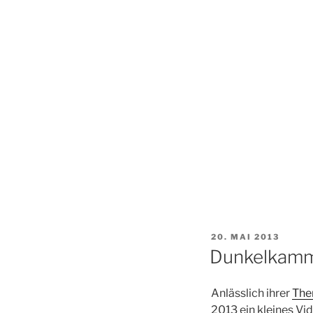
VERÖFFENTLICHT
20. MAI 2013
AM
Dunkelkamme
Anlässlich ihrer
The
2013 ein kleines Vi