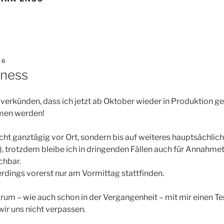
16
iness
 verkünden, dass ich jetzt ab Oktober wieder in Produktion g
en werden!
icht ganztägig vor Ort, sondern bis auf weiteres hauptsächlic
hr), trotzdem bleibe ich in dringenden Fällen auch für Annahm
chbar.
erdings vorerst nur am Vormittag stattfinden.
darum – wie auch schon in der Vergangenheit – mit mir einen T
wir uns nicht verpassen.